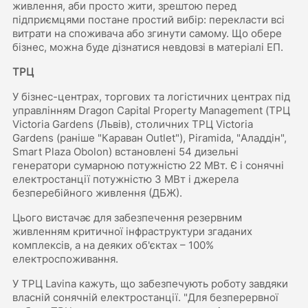
живлення, аби просто жити, зрештою перед
підприємцями постане простий вибір: перекласти всі
витрати на споживача або згинути самому. Що обере
бізнес, можна буде дізнатися невдовзі в матеріалі ЕП.
ТРЦ
У бізнес-центрах, торгових та логістичних центрах під
управлінням Dragon Capital Property Management (ТРЦ
Victoria Gardens (Львів), столичних ТРЦ Victoria
Gardens (раніше "Караван Outlet"), Piramida, "Аладдін",
Smart Plaza Obolon) встановлені 54 дизельні
генератори сумарною потужністю 22 МВт. Є і сонячні
електростанції потужністю 3 МВт і джерела
безперебійного живлення (ДБЖ).
Цього вистачає для забезпечення резервним
живленням критичної інфраструктури згаданих
комплексів, а на деяких об'єктах – 100%
електроспоживання.
У ТРЦ Lavina кажуть, що забезпечують роботу завдяки
власній сонячній електростанції. "Для безперервної