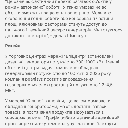
"Це означає фактичний перехід багатьох об'єктів у
режим автономної роботи. У таких умовах не всі
об'єкти зможуть працювати повноцінно. Можливе
скорочення годин роботи або консервація частини
площ. Ключовими факторами стануть доступ до
пального і технічний ресурс генераторів. Ми готуємося
до такого сценарію", – додав Шморгун.
Ритейл
У торгових центрах мережі "Епіцентр" встановлені
дизельні генератори потужністю 200-1000 кВт. Менші
об'єкти і центри видачі замовлень обладнані
генераторами потужністю до 100 кВт. З 2025 року
компанія реалізує проєкт з впровадження
газопоршневих електростанцій потужністю 1,2-4,5
МВт.
У мережі "Сільпо" відповіли, що всі супермаркети
обладнані генераторами, мають достатні запаси
товарів, а постачання продуктів відбувається в
звичному режимі. "Графік роботи магазинів незмінний,
проте через низьку температуру і часткові блекаути