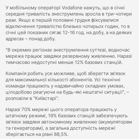
У мобільному операторі Vodafone кажуть, що в січні
середня тривалість знеструмлень зросла в три-чотири
рази. Якщо в першій половині грудня фіксувалися
відключення тривалістю близько чотирьох годин, то в
січні цей показник сягає 12-16 год. на добу, а на деяких
адресах – понад добу.
"В окремих регіонах знеструмлення суттєві, водночас
мережа працює завдяки резервному живленню. Наразі
тимчасово недоступні менше 12% базових станцій.
Компанія робить усе можливе, щоб зберегти зв'язок
для максимальної кількості абонентів. Усі технічні
команди працюють у надзвичайно складних умовах,
цілодобово реагуючи на будь-які нештатні ситуації", –
розповіли в "Київстарі".
Наразі 70% мережі цього оператора працюють у
штатному режимі, 19% базових станцій забезпечують
зв'язок завдяки автономному живленню (акумуляторам
та генераторам), а загальна доступність мережі
зберігається на рівні 88,5%.