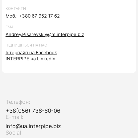
КОНТАКТИ
Моб.: +380 67 952 17 62
EMAIL
Andrey.Pisarevskiy@m.interpipe.biz
ПІДПИШІТЬСЯ НА НАС
Інтерпайп на Facebook
INTERPIPE на LinkedIn
Телефон:
+38(056) 736-60-06
E-mail:
info@ua.interpipe.biz
Social