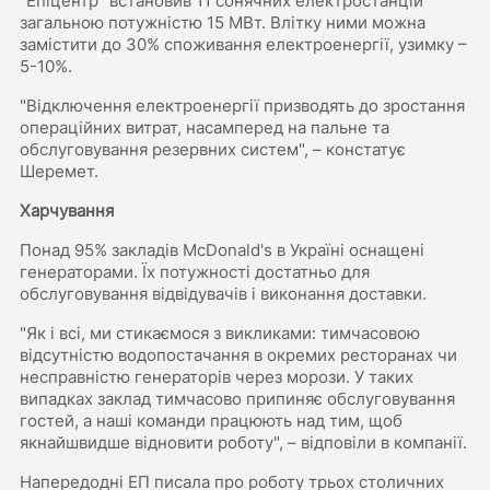
"Епіцентр" встановив 11 сонячних електростанцій
загальною потужністю 15 МВт. Влітку ними можна
замістити до 30% споживання електроенергії, узимку –
5-10%.
"Відключення електроенергії призводять до зростання
операційних витрат, насамперед на пальне та
обслуговування резервних систем", – констатує
Шеремет.
Харчування
Понад 95% закладів McDonald's в Україні оснащені
генераторами. Їх потужності достатньо для
обслуговування відвідувачів і виконання доставки.
"Як і всі, ми стикаємося з викликами: тимчасовою
відсутністю водопостачання в окремих ресторанах чи
несправністю генераторів через морози. У таких
випадках заклад тимчасово припиняє обслуговування
гостей, а наші команди працюють над тим, щоб
якнайшвидше відновити роботу", – відповіли в компанії.
Напередодні ЕП писала про роботу трьох столичних