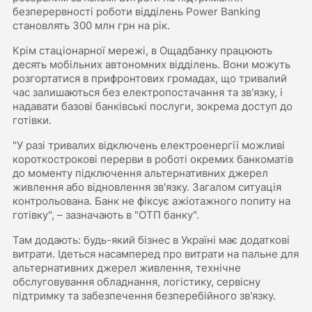
безперервності роботи відділень Power Banking
становлять 300 млн грн на рік.
Крім стаціонарної мережі, в Ощадбанку працюють
десять мобільних автономних відділень. Вони можуть
розгортатися в прифронтових громадах, що тривалий
час залишаються без електропостачання та зв'язку, і
надавати базові банківські послуги, зокрема доступ до
готівки.
"У разі тривалих відключень електроенергії можливі
короткострокові перерви в роботі окремих банкоматів
до моменту підключення альтернативних джерел
живлення або відновлення зв'язку. Загалом ситуація
контрольована. Банк не фіксує ажіотажного попиту на
готівку", – зазначають в "ОТП банку".
Там додають: будь-який бізнес в Україні має додаткові
витрати. Ідеться насамперед про витрати на пальне для
альтернативних джерел живлення, технічне
обслуговування обладнання, логістику, сервісну
підтримку та забезпечення безперебійного зв'язку.