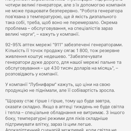
чотири великі генератори, але з їх допомогою компанія
не може працювати безперервно. "Робота генератора
повʼязана з температурою, ще й якість дизпального
така собі, треба, щоб воно не перемерзало. Окрема
проблема – обслуговування, на спеціалістів зараз
великі черги", – кажуть у компанії.
92-95% аптек мережі "911" забезпечені генераторами.
Кількість її точок продажу сягає 1 800, тож резервне
живлення коштує недешево. "Забезпечувати
генератори дуже дорого, для нашої мережі пальне та
обслуговування – це 430 тисяч доларів на місяць", –
розповідають у компанії.
У компанії "Лубнифарм" кажуть, що ціни на свою
продукцію не піднімали, але її собівартість зросла.
"Щоразу стає гірше і гірше, тому що буде завтра,
сказати складно. Якщо в аптеці тиждень не буде світла
і тепла – спеціальне обладнання не витримає. З іншого
боку, температурні режими для ліків складніше
підтримувати влітку, зараз із цим легше.
Апокаліптичний сценарій можливий, коли світла не