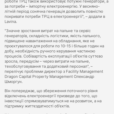
роботи ТРЦ також використовує потужні генератори, а
за потреби – імпортну електроенергію. У весняно-
літній період сонячна генерація дозволить повністю
покривати потреби ТРЦ в електроенергії", – додали в
Lavina.
"Значне зростання витрат на пальне та сервіс
генераторів, складність логістики, якість пального,
підвищене навантаження на обладнання, яке не
проєктувалося для роботи по 10-15 і більше годин на
добу, необхідність ручного керування частиною
процесів. Собівартість експлуатації об'єктів суттєво
зросла, передусім – через витрати на пальне,
техобслуговування та додатковий персонал", –
перелічує проблеми директор з Facility Management
Dragon Capital Property Management Олександр
Шморгун.
Він попереджає, що збереження поточного рівня
відключень електроенергії призведе до того, що
інвестиції спрямовуватимуться не на розвиток, а на
підтримку життєздатності об'єктів.