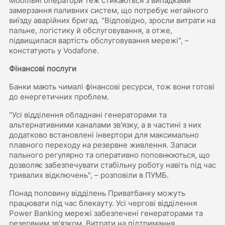
Мобільні оператори теж стикаються з випадками
замерзання паливних систем, що потребує негайного
виїзду аварійних бригад. "Відповідно, зросли витрати на
пальне, логістику й обслуговування, а отже,
підвищилася вартість обслуговування мережі", –
констатують у Vodafone.
Фінансові послуги
Банки мають чималі фінансові ресурси, тож вони готові
до енергетичних проблем.
"Усі відділення обладнані генераторами та
альтернативними каналами зв'язку, а в частині з них
додатково встановлені інвертори для максимально
плавного переходу на резервне живлення. Запаси
пального регулярно та оперативно поповнюються, що
дозволяє забезпечувати стабільну роботу навіть під час
тривалих відключень", – розповіли в ПУМБ.
Понад половину відділень Приватбанку можуть
працювати під час блекауту. Усі чергові відділення
Power Banking мережі забезпечені генераторами та
резервним зв'язком. Витрати на підтримання