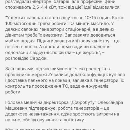
розглядала інверторні батареї, але професійні фени
споживають 2,5-4,4 кВт, тож від цієї ідеї відмовилися.
"У деяких салонах світло відсутнє по 10-15 годин. Кожні
100 мотогодин треба робити ТО, міняти мастило. У
деяких салонах генератори стаціонарні, а в деяких
дівчатам треба їх вивозити. Заправляти доводиться
майже щодня. Підняти двадцятилітрову каністру – це
не фен підняти. А от коли нема води чи опалення
одночасно з відсутністю світла – це жерсть", –
розповідає Сердюк.
За її словами, під час вимкнень електроенергії в
працівників мережі зʼявилися додаткові функції: купівля
і доставка пального на локації, заливка в генератори, їх
контроль та проходження ТО, ведення журналів
роботи.
Головна медична директорка "Добробуту" Олександра
Машкевич підтверджує: робота генераторів – це
додаткове навантаження, адже зростають витрати на
пальне, обслуговування та логістику.