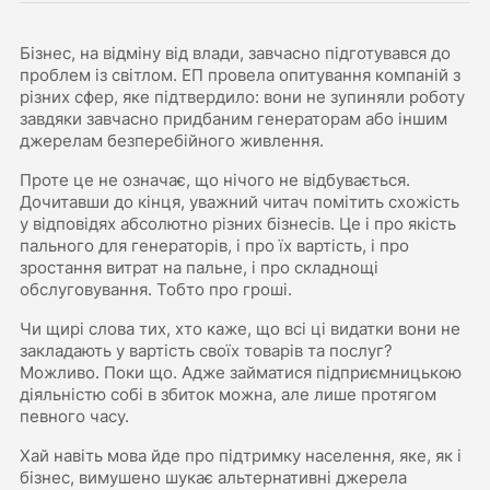
Бізнес, на відміну від влади, завчасно підготувався до
проблем із світлом. ЕП провела опитування компаній з
різних сфер, яке підтвердило: вони не зупиняли роботу
завдяки завчасно придбаним генераторам або іншим
джерелам безперебійного живлення.
Проте це не означає, що нічого не відбувається.
Дочитавши до кінця, уважний читач помітить схожість
у відповідях абсолютно різних бізнесів. Це і про якість
пального для генераторів, і про їх вартість, і про
зростання витрат на пальне, і про складнощі
обслуговування. Тобто про гроші.
Чи щирі слова тих, хто каже, що всі ці видатки вони не
закладають у вартість своїх товарів та послуг?
Можливо. Поки що. Адже займатися підприємницькою
діяльністю собі в збиток можна, але лише протягом
певного часу.
Хай навіть мова йде про підтримку населення, яке, як і
бізнес, вимушено шукає альтернативні джерела