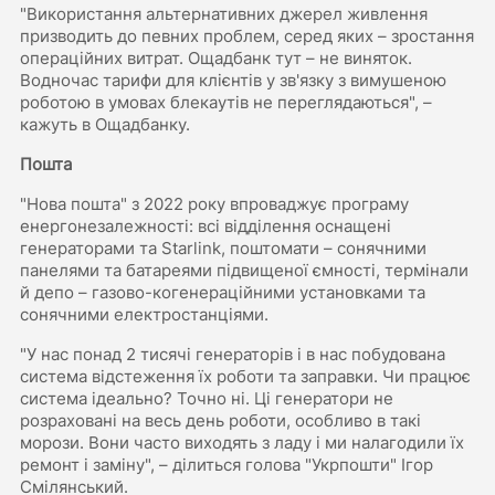
"Використання альтернативних джерел живлення
призводить до певних проблем, серед яких – зростання
операційних витрат. Ощадбанк тут – не виняток.
Водночас тарифи для клієнтів у зв'язку з вимушеною
роботою в умовах блекаутів не переглядаються", –
кажуть в Ощадбанку.
Пошта
"Нова пошта" з 2022 року впроваджує програму
енергонезалежності: всі відділення оснащені
генераторами та Starlink, поштомати – сонячними
панелями та батареями підвищеної ємності, термінали
й депо – газово-когенераційними установками та
сонячними електростанціями.
"У нас понад 2 тисячі генераторів і в нас побудована
система відстеження їх роботи та заправки. Чи працює
система ідеально? Точно ні. Ці генератори не
розраховані на весь день роботи, особливо в такі
морози. Вони часто виходять з ладу і ми налагодили їх
ремонт і заміну", – ділиться голова "Укрпошти" Ігор
Смілянський.