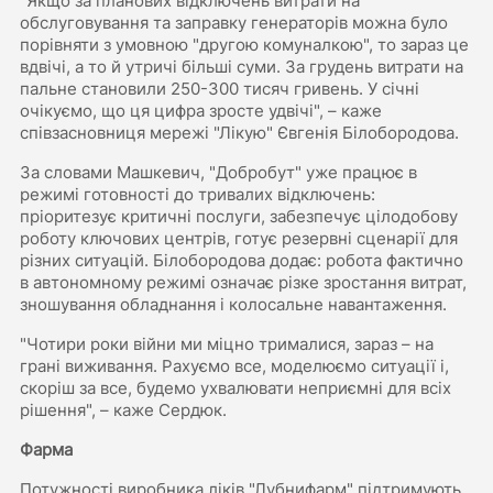
"Якщо за планових відключень витрати на
обслуговування та заправку генераторів можна було
порівняти з умовною "другою комуналкою", то зараз це
вдвічі, а то й утричі більші суми. За грудень витрати на
пальне становили 250-300 тисяч гривень. У січні
очікуємо, що ця цифра зросте удвічі", – каже
співзасновниця мережі "Лікую" Євгенія Білобородова.
За словами Машкевич, "Добробут" уже працює в
режимі готовності до тривалих відключень:
пріоритезує критичні послуги, забезпечує цілодобову
роботу ключових центрів, готує резервні сценарії для
різних ситуацій. Білобородова додає: робота фактично
в автономному режимі означає різке зростання витрат,
зношування обладнання і колосальне навантаження.
"Чотири роки війни ми міцно трималися, зараз – на
грані виживання. Рахуємо все, моделюємо ситуації і,
скоріш за все, будемо ухвалювати неприємні для всіх
рішення", – каже Сердюк.
Фарма
Потужності виробника ліків "Лубнифарм" підтримують