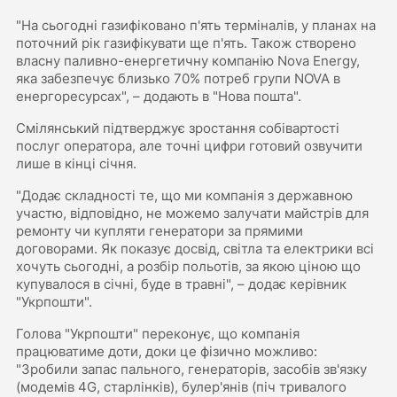
"На сьогодні газифіковано п'ять терміналів, у планах на
поточний рік газифікувати ще п'ять. Також створено
власну паливно-енергетичну компанію Nova Energy,
яка забезпечує близько 70% потреб групи NOVA в
енергоресурсах", – додають в "Нова пошта".
Смілянський підтверджує зростання собівартості
послуг оператора, але точні цифри готовий озвучити
лише в кінці січня.
"Додає складності те, що ми компанія з державною
участю, відповідно, не можемо залучати майстрів для
ремонту чи купляти генератори за прямими
договорами. Як показує досвід, світла та електрики всі
хочуть сьогодні, а розбір польотів, за якою ціною що
купувалося в січні, буде в травні", – додає керівник
"Укрпошти".
Голова "Укрпошти" переконує, що компанія
працюватиме доти, доки це фізично можливо:
"Зробили запас пального, генераторів, засобів зв'язку
(модемів 4G, старлінків), булер'янів (піч тривалого