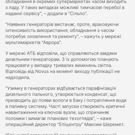
обладнання в окремих супермаркетах часом виходить
з ладу. У таких випадках можливі тимчасові перебої в
наданні сервісу", – додали в "Сільпо".
"Наявних генераторів вистачає, проте, враховуючи
інтенсивність використання, обладнання з часом
потребує оновлення та ремонту", – кажуть у мережі
мультимаркетів "Аврора".
У мережі АТБ відповіли, що справляються завдяки
дизельним генераторам. З їх допомогою планують
працювати у випадку тривалих вимкнень світла.
Відповідь від Novus на момент виходу публікації не
надходила.
"Узимку в генераторах відбувається парафінізація
дизельного пального, утворюється конденсат, що
призводить до появи вологи в баку і потрапляння води
в паливну систему. Часті запуски створюють критичні
навантаження на ключові вузли, що спричиняє
поломки і вимагає планових техоглядів", – каже
операційний директор "Епіцентру" Максим Шеремет.