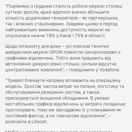
"Порівняно з груднем сталість роботи мережі столиці
суттєво зросла, адже вдалося значно збільшити
кількість додаткових генераторів – як партнерських,
так і власних стаціонарних. Завдяки цьому в період
найтриваліших вимкнень доступність мережі не
опускалася нижче 78% у Києві і 75% в області.
Щодо інтернету для дому – усі ключові технічні
майданчики мережі GPON повністю синхронізовані з
графіками відключень. Тобто вони працюють від
автономних джерел рівно стільки, скільки відсутнє
централізоване живлення", – повідомили у Vodafone.
"Тривалі блекаути напряму впливають на операційну
модель. Зростає частка витрат на пальне, логістику та
обслуговування резервних систем, а також
прискорюється зношення обладнання. В умовах
нестабільних графіків відключень ці витрати складніше
прогнозувати, тому ми закладаємо їх у планування як
постійний фактор, а не тимчасове відхилення", –
розповіли в Lifecell.