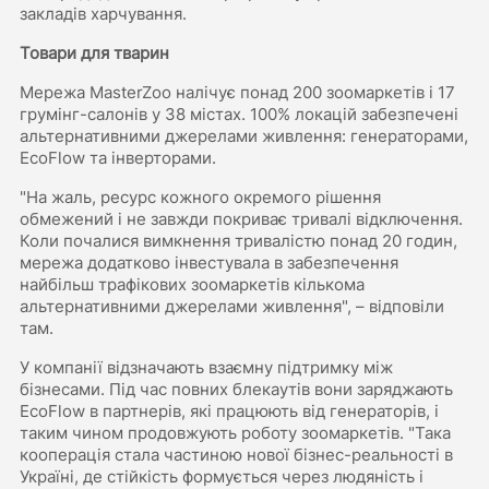
закладів харчування.
Товари для тварин
Мережа MasterZoo налічує понад 200 зоомаркетів і 17
грумінг-салонів у 38 містах. 100% локацій забезпечені
альтернативними джерелами живлення: генераторами,
EcoFlow та інверторами.
"На жаль, ресурс кожного окремого рішення
обмежений і не завжди покриває тривалі відключення.
Коли почалися вимкнення тривалістю понад 20 годин,
мережа додатково інвестувала в забезпечення
найбільш трафікових зоомаркетів кількома
альтернативними джерелами живлення", – відповіли
там.
У компанії відзначають взаємну підтримку між
бізнесами. Під час повних блекаутів вони заряджають
EcoFlow в партнерів, які працюють від генераторів, і
таким чином продовжують роботу зоомаркетів. "Така
кооперація стала частиною нової бізнес-реальності в
Україні, де стійкість формується через людяність і