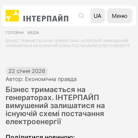
Меню
UA
EN
ГОЛОВНА
МЕДІА
RU
БІЗНЕС ТРИМАЄТЬСЯ НА ГЕНЕРАТОРАХ. ІНТЕРПАЙП ВИМУШЕНИЙ
ЗАЛИШАТИСЯ НА ІСНУЮЧІЙ СХЕМІ ПОСТАЧАННЯ ЕЛЕКТРОЕНЕРГІЇ
22 січня 2026
Автор: Економічна правда
Бізнес тримається на
генераторах. ІНТЕРПАЙП
вимушений залишатися на
існуючій схемі постачання
електроенергії
Поділитися новиною: