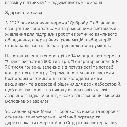
взаємну підтримку", – підсумовують у компанії.
Здоров'я та краса
З 2022 року медична мережа "Добробут" обладнала
свої центри генераторами та резервними системами
живлення для підтримки роботи критично важливого
обладнання, операційних, реанімацій, лабораторій і
стаціонарів навіть під час тривалих знеструмлень.
На встановлення генераторів у 14 медцентрах мережа
"Лікую" витратила 800 тис. грн. "Генератор коштує 50-
70 тисяч гривень залежно від потужності та потреб
конкретного центру. Окремо інвестували в системи
безперервного живлення для холодильників з
вакцинами та в резервні рішення для двох лабораторій,
щоб аналізи коректно виконувалися навіть у разі
аварійного відключення", – каже співзасновник мережі
Володимир Гаврилей.
Усі салони краси Maija і "Посольство краси та здоров'я"
оснащені генераторами. Керівний партнер та
директорка цих мереж Анна Сердюк як альтернативу