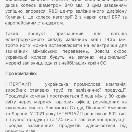
диска колеса діаметром 840 мм. З цим завданням
успішно впорався R&D-центр залізничного дивізіону
Компанії. Це колесо категорії 2 з марки сталі ER7 за
європейським стандартом.
Такий продукт призначений для вагонів
електрорухомого складу залізниць колії 1435 мм,
тобто його можна встановлювати на електрички для
звичайних міжміських перевезень. Зовсім скоро
українські колеса будуть на вагонах національної
мережі залізниць однієї з найбільших країн ЄС.
Про компанію:
ІНТЕРПАЙП – українська промислова компанія,
виробник сталевих труб та залізничної продукції.
Продукція компанії постачається більш ніж у 80 країн
світу через мережу торгових офісів, розміщених на
ключових ринках Близького Сходу, Північної Америки
та Європи. У 2021 року ІНТЕРПАЙП реалізував 602 тис.
т трубної продукції та 174 тис. т залізничної продукції.
Продаж залізничних продуктів здійснюється під
брендом KLW.