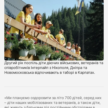
Другий рік поспіль діти діючих військових, ветеранів та
співробітників Інтерпайп з Нікополя, Дніпра та
Новомосковська відпочивають в таборі в Карпатах.
«Ми плануємо оздоровити за літо 700 дітей, серед них
– діти наших мобілізованих та ветеранів, а також діти,
які живуть з батьками під постійними обстрілами в