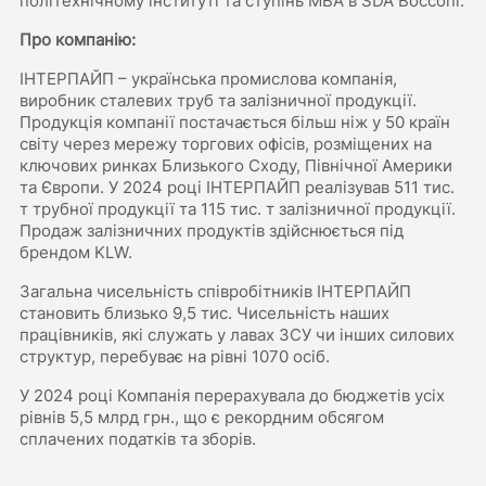
політехнічному інституті та ступінь MBA в SDA Bocconi.
Про компанію:
ІНТЕРПАЙП – українська промислова компанія,
виробник сталевих труб та залізничної продукції.
Продукція компанії постачається більш ніж у 50 країн
світу через мережу торгових офісів, розміщених на
ключових ринках Близького Сходу, Північної Америки
та Європи. У 2024 році ІНТЕРПАЙП реалізував 511 тис.
т трубної продукції та 115 тис. т залізничної продукції.
Продаж залізничних продуктів здійснюється під
брендом KLW.
Загальна чисельність співробітників ІНТЕРПАЙП
становить близько 9,5 тис. Чисельність наших
працівників, які служать у лавах ЗСУ чи інших силових
структур, перебуває на рівні 1070 осіб.
У 2024 році Компанія перерахувала до бюджетів усіх
рівнів 5,5 млрд грн., що є рекордним обсягом
сплачених податків та зборів.