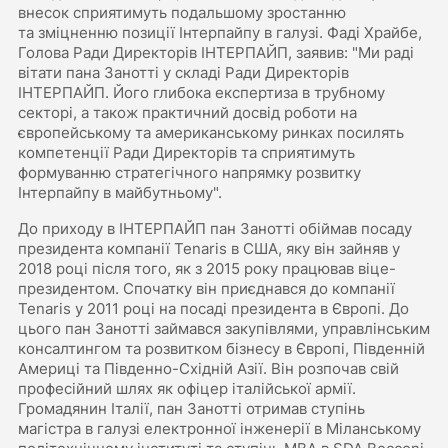
внесок сприятимуть подальшому зростанню
та зміцненню позиції Інтерпайпу в галузі. Фаді Храйбе,
Голова Ради Директорів ІНТЕРПАЙП, заявив: "Ми раді
вітати пана Занотті у складі Ради Директорів
ІНТЕРПАЙП. Його глибока експертиза в трубному
секторі, а також практичний досвід роботи на
європейському та американському ринках посилять
компетенції Ради Директорів та сприятимуть
формуванню стратегічного напрямку розвитку
Інтерпайпу в майбутньому".
До приходу в ІНТЕРПАЙП пан Занотті обіймав посаду
президента компанії Tenaris в США, яку він зайняв у
2018 році після того, як з 2015 року працював віце-
президентом. Спочатку він приєднався до компанії
Tenaris у 2011 році на посаді президента в Європі. До
цього пан Занотті займався закупівлями, управлінським
консалтингом та розвитком бізнесу в Європі, Південній
Америці та Південно-Східній Азії. Він розпочав свій
професійний шлях як офіцер італійської армії.
Громадянин Італії, пан Занотті отримав ступінь
магістра в галузі електронної інженерії в Міланському