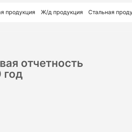
ая
продукция
Ж/д
продукция
Стальная
прод
вая отчетность
 год