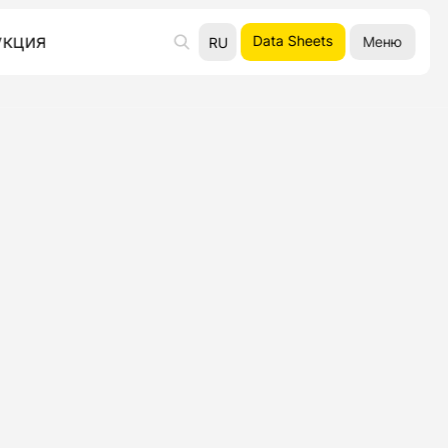
укция
Data Sheets
Меню
RU
UA
EN